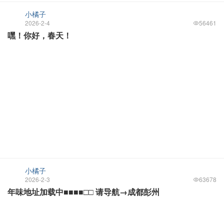
小橘子
2026-2-4
56461
嘿！你好，春天！
小橘子
2026-2-3
63678
年味地址加载中■■■■□□ 请导航→成都彭州