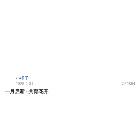
小橘子
2026-1-31
65854
一月启新 · 共育花开