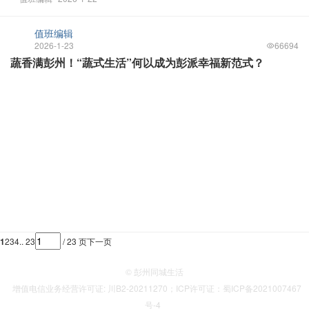
值班编辑
2026-1-23
66694
蔬香满彭州！“蔬式生活”何以成为彭派幸福新范式？
1
2
3
4
.. 23
/ 23 页
下一页
© 彭州同城生活
增值电信业务经营许可证: 川B2-20211270；ICP许可证：蜀ICP备2021007467
号-4