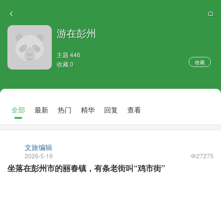
游在彭州
主题 446
收藏
收藏 0
全部
最新
热门
精华
回复
查看
文旅编辑
2026-5-19
27275
坐落在彭州市的丽春镇，有条老街叫“鸡市街”