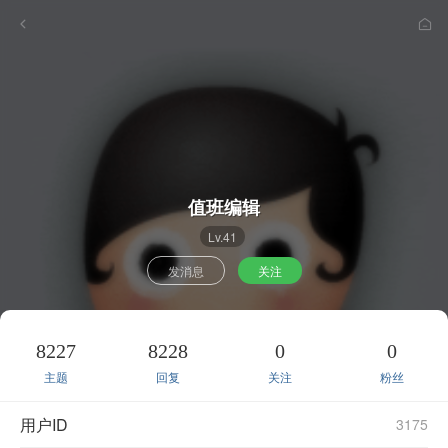
值班编辑
Lv.41
发消息
关注
8227
8228
0
0
主题
回复
关注
粉丝
用户ID
3175