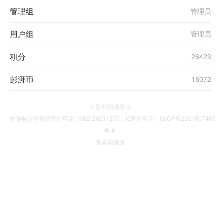
管理组
管理员
用户组
管理员
积分
26423
彭湃币
18072
© 彭州同城生活
增值电信业务经营许可证: 川B2-20211270；ICP许可证：蜀ICP备2021007467
号-4
查看电脑版